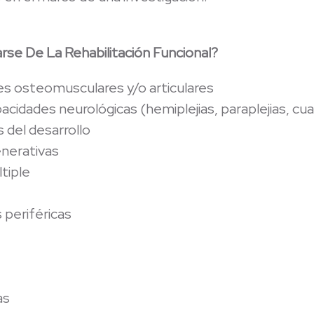
se De La Rehabilitación Funcional?
es osteomusculares y/o articulares
cidades neurológicas (hemiplejias, paraplejias, cuad
 del desarrollo
nerativas
tiple
 periféricas
as