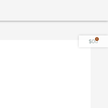
0
$
0